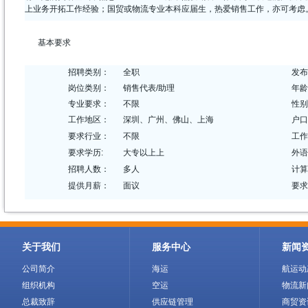
上业务开拓工作经验；国贸或物流专业本科应届生，热爱销售工作，亦可考虑
基本要求
招聘类别：
全职
发布
岗位类别：
销售代表/助理
年龄
专业要求：
不限
性别
工作地区：
深圳、广州、佛山、上海
户口
要求行业：
不限
工作
要求学历:
大专以上上
外语
招聘人数：
多人
计算
提供月薪：
面议
要求
关于我们
服务中心
新闻
公司简介
海运
航运动
组织机构
空运
物流新
总裁致辞
供应链管理
商贸资